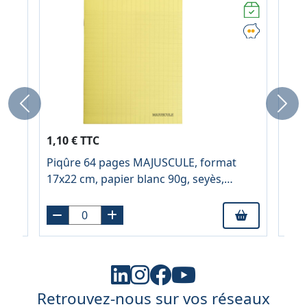
Previous
Next
2,99
1,10 € TTC
À pa
Piqûre 64 pages MAJUSCULE, format
te
Bli
17x22 cm, papier blanc 90g, seyès,
couverture polypropylène jaune
Retrouvez-nous sur vos réseaux