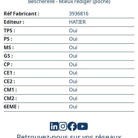
Bescherelle - Mieux rédiger (poche)
Réf Fabricant :
3936816
Editeur :
HATIER
TPS :
Oui
PS :
Oui
MS :
Oui
GS :
Oui
CP :
Oui
CE1 :
Oui
CE2 :
Oui
CM1 :
Oui
CM2 :
Oui
6EME :
Oui
Retrouvez-nous sur vos réseaux