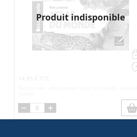
Produit indisponible
14,95 € TTC
Bescherelle - mon premier atlas du monde - nouvel
édition