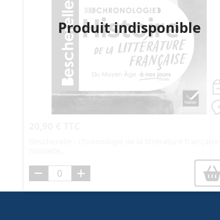
Produit indisponible
20,90 € TTC
Bescherelle - chronologie de la littérature française 
nouvelle...