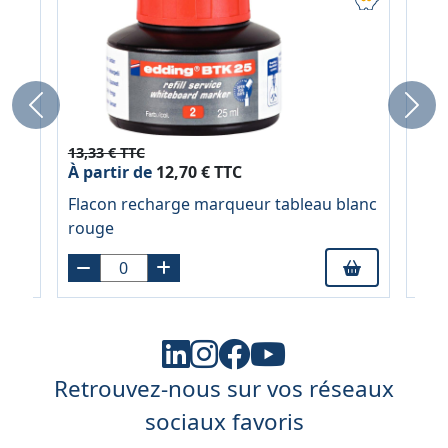
Previous
Next
13,33 € TTC
13,3
À partir de
12,70 € TTC
À pa
n
Flacon recharge marqueur tableau blanc
Fla
rouge
vert
Retrouvez-nous sur vos réseaux
sociaux favoris