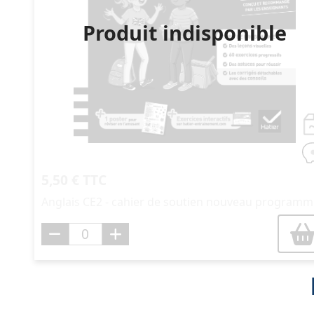
Produit indisponible
5,50 € TTC
Anglais CE2 - cahier de soutien nouveau program