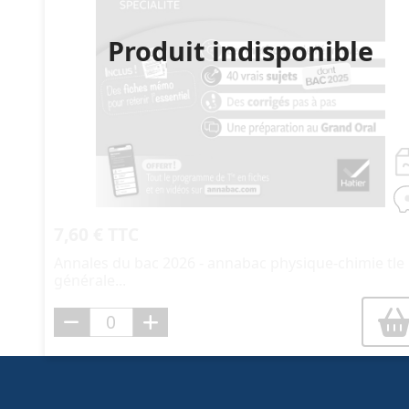
Produit indisponible
7,60 € TTC
Annales du bac 2026 - annabac physique-chimie tle
générale...