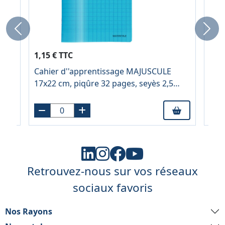
Previous
Next
5,74
1,15 € TTC
3,9
Cahier d''apprentissage MAJUSCULE
Bâto
17x22 cm, piqûre 32 pages, seyès 2,5
mm, couverture PP bleu
Retrouvez-nous sur vos réseaux
sociaux favoris
Nos Rayons