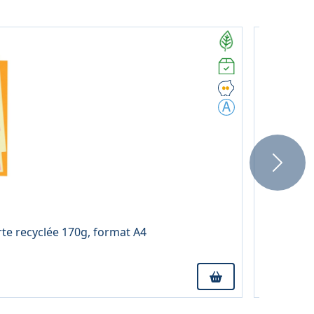
Next
3,62 € TTC
À partir 
arte recyclée 170g, format A4
Blister de