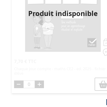
Produit indisponible
7,70 € TTC
Chaque jour compte - maths CE2 - ed. 2025 - fichier
élève