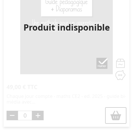
Produit indisponible
49,00 € TTC
Chaque jour compte - maths CE2 - ed. 2025 - guide bi-
média avec...