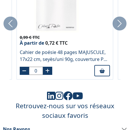
Previous
Next
0,99 € TTC
1,9
À partir de
0,72 € TTC
Regi
u
Cahier de poésie 48 pages MAJUSCULE,
mar
17x22 cm, seyès/uni 90g, couverture PP
incolore
Retrouvez-nous sur vos réseaux
sociaux favoris
Nos Rayons