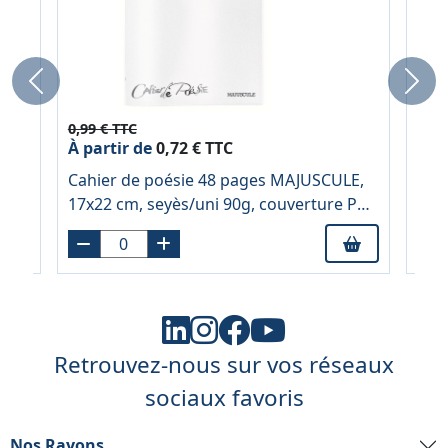
Previous
Next
0,99 € TTC
18,5
À partir de
0,72 € TTC
À pa
Cahier de poésie 48 pages MAJUSCULE,
Feu
17x22 cm, seyès/uni 90g, couverture PP
A4, 
incolore
Retrouvez-nous sur vos réseaux
sociaux favoris
Nos Rayons