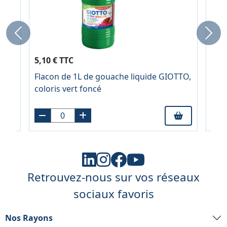
Previous
Next
58,1
5,10 € TTC
À pa
Flacon de 1L de gouache liquide GIOTTO,
Boit
coloris vert foncé
for
ép 
Retrouvez-nous sur vos réseaux
sociaux favoris
Nos Rayons