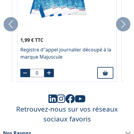
Previous
Next
2,74
1,99 € TTC
1,1
Registre d''appel journalier découpé à la
A4,
Piq
marque Majuscule
17x2
cou
Retrouvez-nous sur vos réseaux
sociaux favoris
Nos Rayons