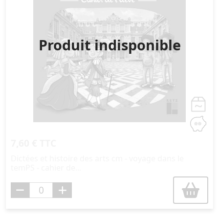
Produit indisponible
7,60 € TTC
Dictées et histoire des arts cm - voyage dans le
temPS - cahier de...