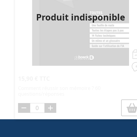
Produit indisponible
15,90 € TTC
Comment réussir son mémoire ? 60
questions/réponses