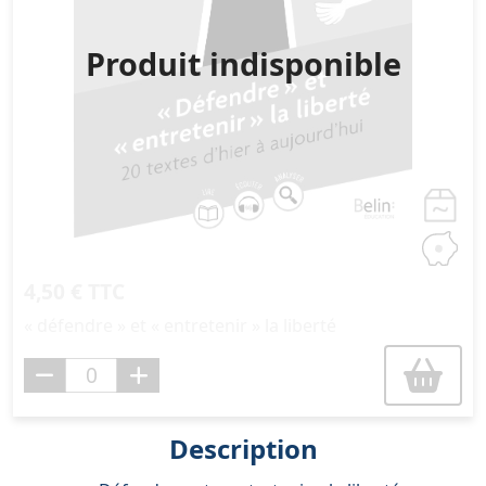
Produit indisponible
4,50 € TTC
« défendre » et « entretenir » la liberté
Description