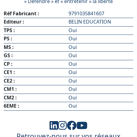
« Défendre » et « entretenir » la liberté
Réf Fabricant :
9791035841607
Editeur :
BELIN EDUCATION
TPS :
Oui
PS :
Oui
MS :
Oui
GS :
Oui
CP :
Oui
CE1 :
Oui
CE2 :
Oui
CM1 :
Oui
CM2 :
Oui
6EME :
Oui
Retrouvez-nous sur vos réseaux