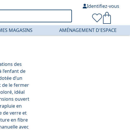
Identifiez-vous
MES MAGASINS
AMÉNAGEMENT D'ESPACE
rations des
 l’enfant de
 dotée d’un
t de le fermer
oloré, idéal
ensions ouvert
arapluie en
re de verre et
ture en fibre
 manuelle avec