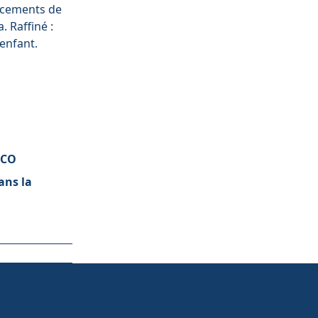
incements de
. Raffiné :
 enfant.
ECO
ans la