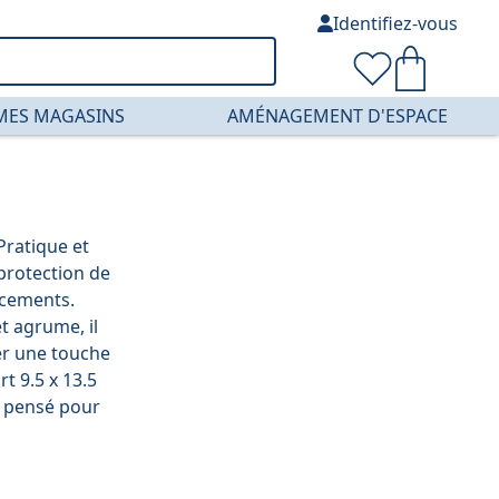
Identifiez-vous
MES MAGASINS
AMÉNAGEMENT D'ESPACE
Pratique et
 protection de
acements.
t agrume, il
er une touche
t 9.5 x 13.5
t pensé pour