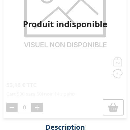
Produit indisponible
53,16 € TTC
Cart 500 sacs 50l noir 14µ pehd
Description