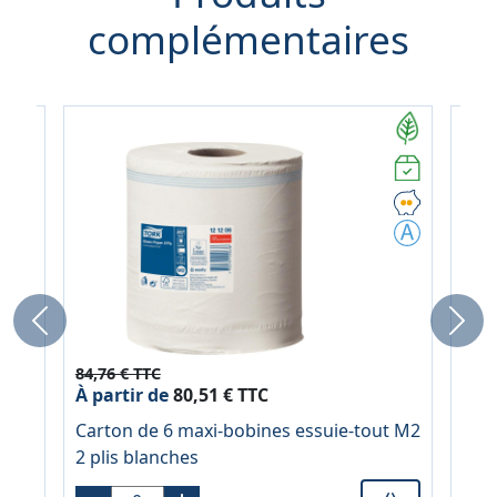
complémentaires
Previous
Next
84,76 € TTC
8,0
À partir de
80,51 € TTC
Blo
Carton de 6 maxi-bobines essuie-tout M2
2 plis blanches