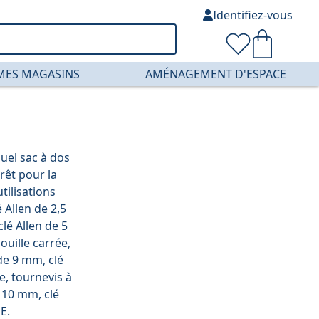
Identifiez-vous
MES MAGASINS
AMÉNAGEMENT D'ESPACE
uel sac à dos
rêt pour la
tilisations
é Allen de 2,5
lé Allen de 5
ouille carrée,
de 9 mm, clé
, tournevis à
e 10 mm, clé
E.