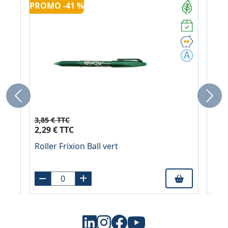
PROMO -41 %
Previous
Next
3,85 € TTC
5,60
2,29 € TTC
À pa
nake
Roller Frixion Ball vert
Rec