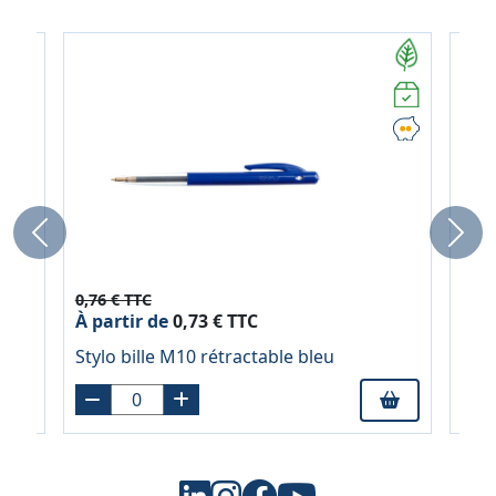
Previous
Next
0,76 € TTC
0,76
À partir de
0,73 € TTC
À pa
Stylo bille M10 rétractable bleu
Styl