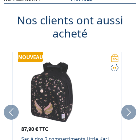
Nos clients ont aussi
acheté
NOUVEAU
Previous
Next
87,90 € TTC
6,9
Sac à dos 2 compartiments Little Karl
Pro