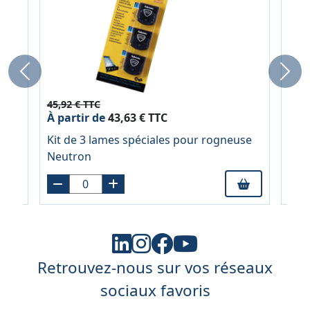
Previous
Next
45,92 € TTC
1,8
À partir de
43,63 € TTC
Surl
29mm
Kit de 3 lames spéciales pour rogneuse
euc
Neutron
Retrouvez-nous sur vos réseaux
sociaux favoris