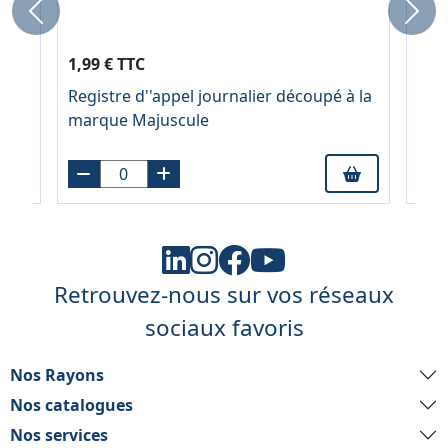
Previous
Next
6,70
1,99 € TTC
À pa
e
Registre d''appel journalier découpé à la
Blis
marque Majuscule
bla
Retrouvez-nous sur vos réseaux
sociaux favoris
Nos Rayons
Nos catalogues
Nos services