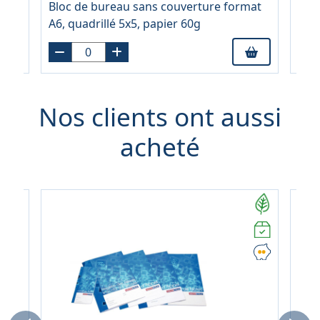
NT,
Bloc de bureau sans couverture format
Blo
er
A6, quadrillé 5x5, papier 60g
A5, 
Nos clients ont aussi
acheté