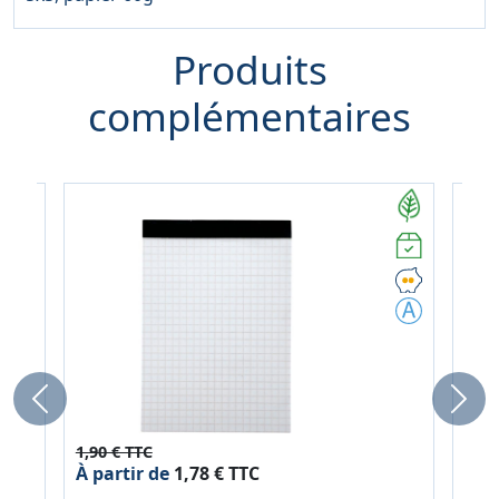
Produits
complémentaires
Previous
Next
1,90 € TTC
2,69
À partir de
1,78 € TTC
À pa