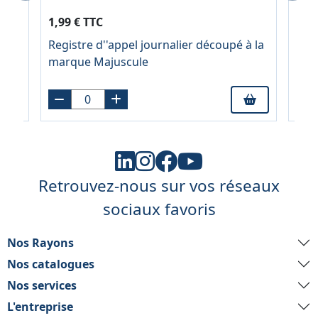
6,70
1,99 € TTC
À pa
te
Registre d''appel journalier découpé à la
Blis
marque Majuscule
bla
Retrouvez-nous sur vos réseaux
sociaux favoris
Nos Rayons
Nos catalogues
Nos services
L'entreprise