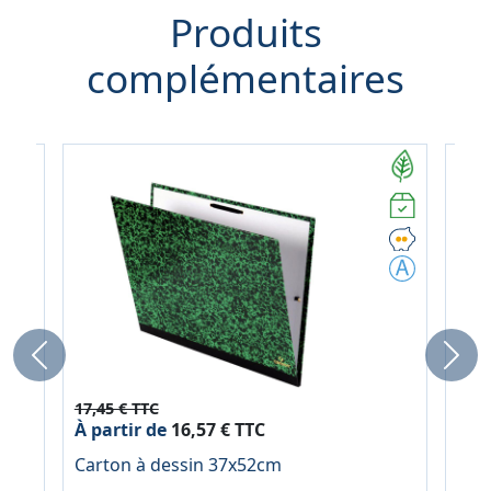
Produits
complémentaires
Previous
Next
17,45 € TTC
29,7
À partir de
16,57 € TTC
À pa
e
Carton à dessin 37x52cm
Car