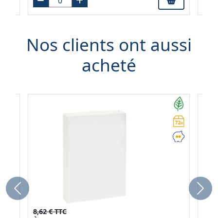
Nos clients ont aussi
acheté
Previous
Next
8,62 € TTC
2,11