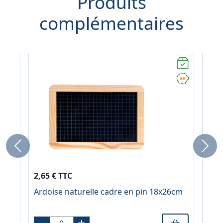
Produits
complémentaires
Previous
Next
2,65 € TTC
7,5
e
Ardoise naturelle cadre en pin 18x26cm
Bro
lain