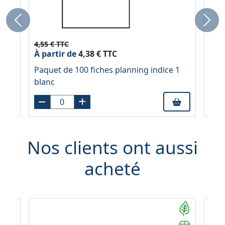
Previous
Next
4,55 € TTC
4,31
À partir de
4,38 € TTC
À pa
2
Paquet de 100 fiches planning indice 1
Paqu
blanc
bla
Nos clients ont aussi
acheté