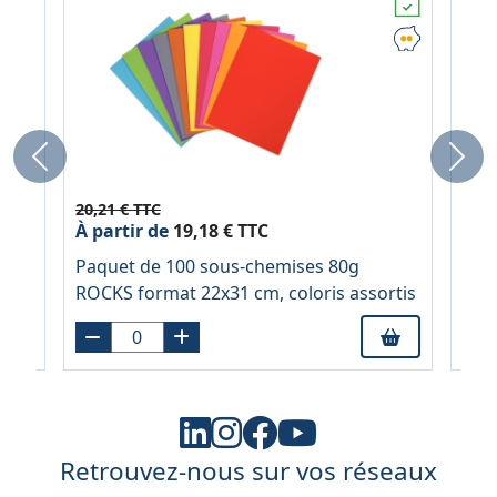
Previous
Next
20,21 € TTC
44,6
À partir de
19,18 € TTC
À pa
e
Paquet de 100 sous-chemises 80g
Rec
ROCKS format 22x31 cm, coloris assortis
noi
Retrouvez-nous sur vos réseaux