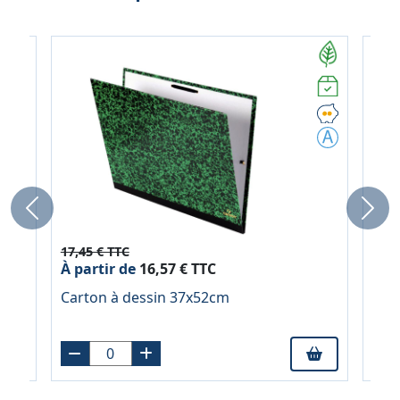
Previous
Next
17,45 € TTC
29,7
À partir de
16,57 € TTC
À pa
re
Carton à dessin 37x52cm
Car