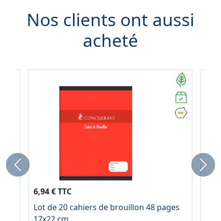
Nos clients ont aussi
acheté
Previous
Next
6,94 € TTC
5,9
Lot de 20 cahiers de brouillon 48 pages
Sac
ix
17x22 cm