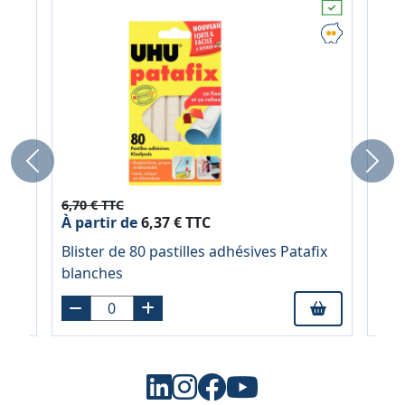
Previous
Next
6,70 € TTC
5,74
À partir de
6,37 € TTC
À pa
Blister de 80 pastilles adhésives Patafix
Bâto
blanches