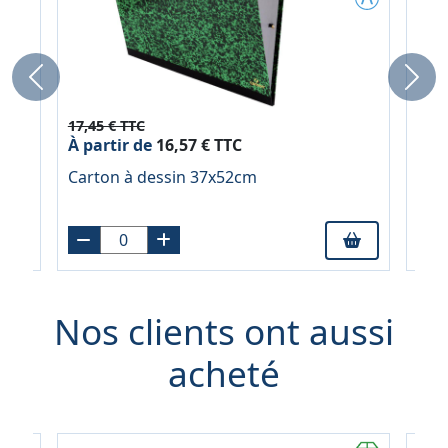
Previous
Next
17,45 € TTC
29,7
À partir de
16,57 € TTC
À pa
re
Carton à dessin 37x52cm
Car
Nos clients ont aussi
acheté