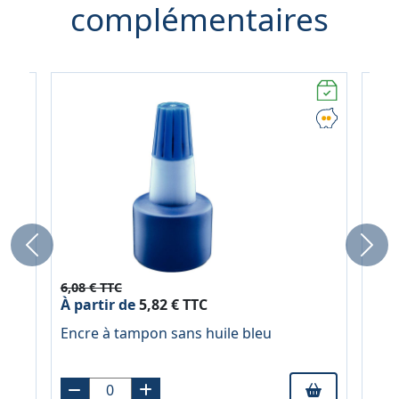
complémentaires
Previous
Next
6,08 € TTC
6,08
À partir de
5,82 € TTC
À pa
Encre à tampon sans huile bleu
Enc