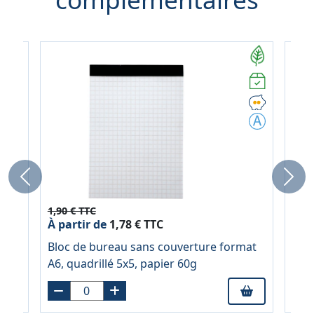
Previous
Next
1,90 € TTC
2,69
À partir de
1,78 € TTC
À pa
NT,
Bloc de bureau sans couverture format
Blo
er
A6, quadrillé 5x5, papier 60g
A5, 