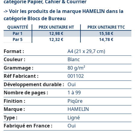
catégorie Papier, Cahier & Courrier
-> Voir les produits de la marque HAMELIN dans la
catégorie Blocs de Bureau
QUANTITÉ
PRIX UNITAIRE HT
PRIX UNITAIRE TTC
Par 1
12,98 €
15,58 €
Par 5
12,32 €
14,78 €
Format :
A4 (21 x 29,7 cm)
Couleur :
Blanc
Grammage :
80 g/m²
Réf Fabricant :
001102
Développement durable :
Oui
Nombre de pages :
1 à 99
Finition :
Piqûre
Marque :
HAMELIN
Type :
Ligné
Fabriqué en France :
Oui