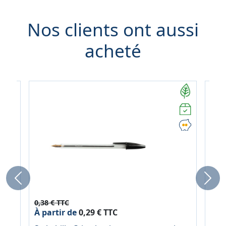
Nos clients ont aussi
acheté
Previous
Next
0,38 € TTC
2,14
À partir de
0,29 € TTC
À pa