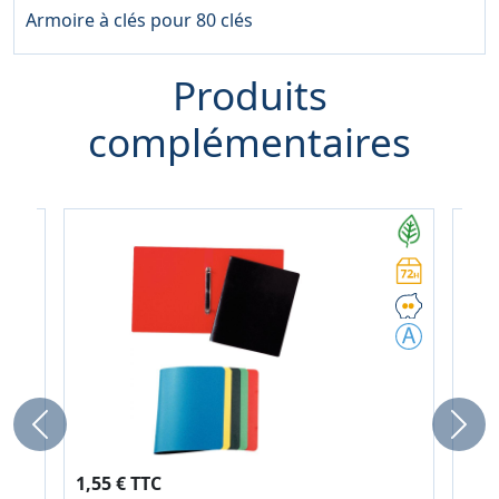
Armoire à clés pour 80 clés
Produits
complémentaires
Previous
Next
1,60
1,55 € TTC