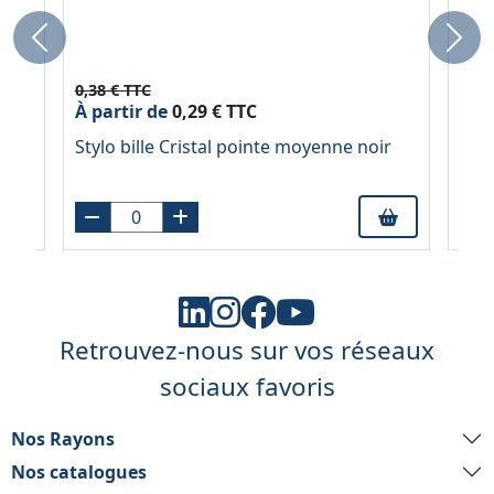
Previous
Next
0,38 € TTC
2,94
À partir de
0,29 € TTC
À pa
Stylo bille Cristal pointe moyenne noir
Jeu 
220
Retrouvez-nous sur vos réseaux
sociaux favoris
Nos Rayons
Nos catalogues