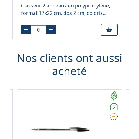
À pa
Classeur 2 anneaux en polypropylène,
Cla
format 17x22 cm, dos 2 cm, coloris
form
assortis
Nos clients ont aussi
acheté