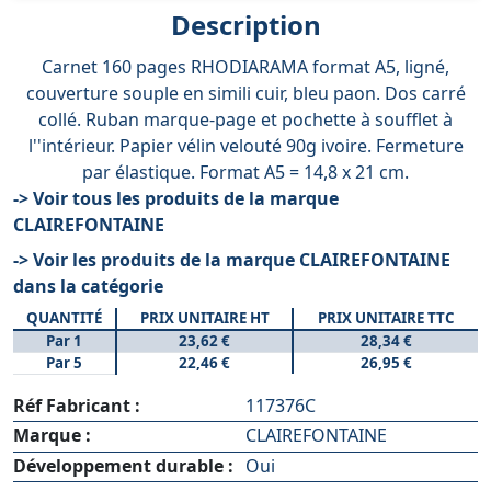
Description
Carnet 160 pages RHODIARAMA format A5, ligné,
couverture souple en simili cuir, bleu paon. Dos carré
collé. Ruban marque-page et pochette à soufflet à
l''intérieur. Papier vélin velouté 90g ivoire. Fermeture
par élastique. Format A5 = 14,8 x 21 cm.
-> Voir tous les produits de la marque
CLAIREFONTAINE
-> Voir les produits de la marque CLAIREFONTAINE
dans la catégorie
QUANTITÉ
PRIX UNITAIRE HT
PRIX UNITAIRE TTC
Par 1
23,62 €
28,34 €
Par 5
22,46 €
26,95 €
Réf Fabricant :
117376C
Marque :
CLAIREFONTAINE
Développement durable :
Oui