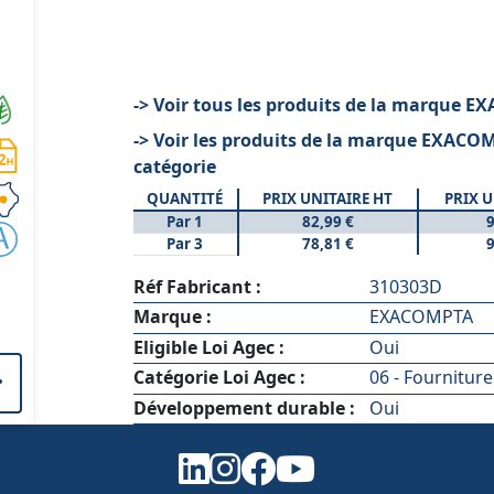
-> Voir tous les produits de la marque 
-> Voir les produits de la marque EXACO
catégorie
QUANTITÉ
PRIX UNITAIRE HT
PRIX U
Par 1
82,99 €
9
Par 3
78,81 €
9
Réf Fabricant :
310303D
Marque :
EXACOMPTA
Eligible Loi Agec :
Oui
Catégorie Loi Agec :
06 - Fournitur
Développement durable :
Oui