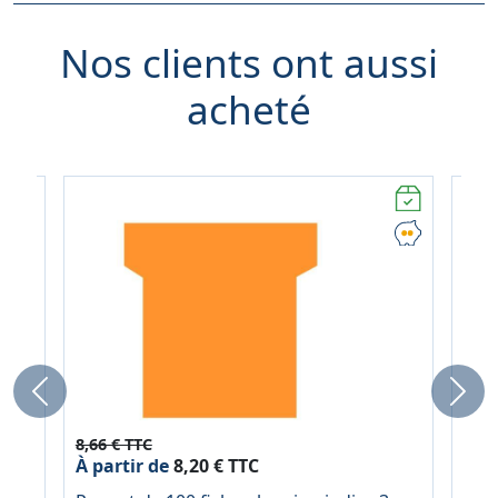
Nos clients ont aussi
acheté
Previous
Next
8,66 € TTC
79,2
À partir de
8,20 € TTC
À pa