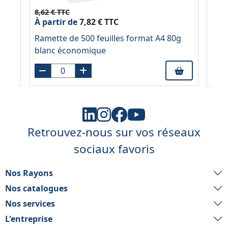
8,62 € TTC
11,3
À partir de
7,82 € TTC
À pa
Ramette de 500 feuilles format A4 80g
Jeu 
r
blanc économique
col
Retrouvez-nous sur vos réseaux
sociaux favoris
Nos Rayons
Nos catalogues
Nos services
L'entreprise