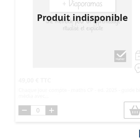
Produit indisponible
49,00 € TTC
Chaque jour compte - maths CP - ed. 2025 - guide bi
média avec...