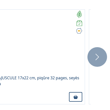
Next
3,62 € TTC
À partir 
AJUSCULE 17x22 cm, piqûre 32 pages, seyès
Blister de
u