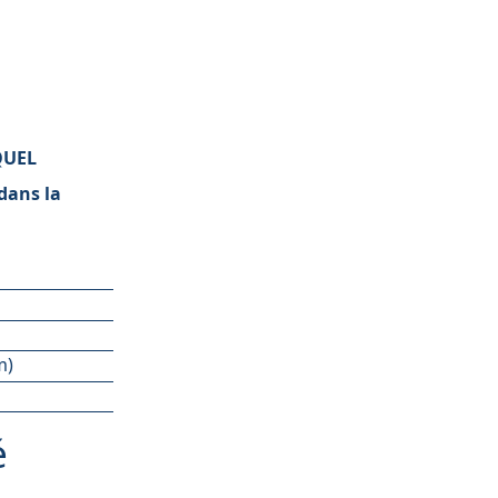
IQUEL
dans la
m)
é