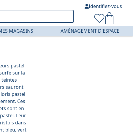
Identifiez-vous
MES MAGASINS
AMÉNAGEMENT D'ESPACE
eurs pastel
urfe sur la
 teintes
rs sauront
loris pastel
sement. Ces
ets sont en
 pastel. Leur
ristols dans
nt bleu, vert,